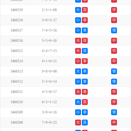
3466519
2+5+1=08
大
双
中
3466518
3+9+5=17
小
单
中
3466517
7+4+5=16
小
单
错
3466516
5+5+6=16
大
双
中
3466515
4+4+7=15
大
双
中
3466514
4+1+6=11
小
单
中
3466513
0+8+0=08
大
单
错
3466512
5+3+6=14
小
单
错
3466511
4+5+8=17
大
单
中
3466510
6+5+1=12
大
双
中
3466509
3+9+4=16
小
单
错
3466508
7+9+9=25
大
双
中