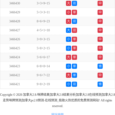
3466430
3+3+9=15
大
双
中
3466429
5+3+3=11
小
单
中
3466428
8+6+9=23
大
双
中
3466427
4+5+1=10
大
双
中
3466426
3+9+3=15
小
单
中
3466425
5+8+2=15
小
单
中
3466424
5+6+6=17
大
单
中
3466423
6+8+0=14
小
单
错
3466422
9+6+7=22
大
单
中
3466421
9+8+2=19
小
双
错
Copyright © 2026 加拿大2.8-咪牌结果|加拿大2.8结果分析|加拿大2.8在线预测|加拿大2.8
走势咪牌预测|加拿大pc2.8预测-在线预测_极致火热优质的免费预测网站! All rights
reserved.
网站地图