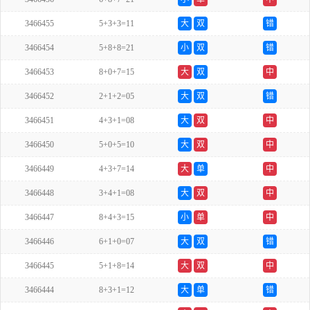
3466455
5+3+3=11
大
双
错
3466454
5+8+8=21
小
双
错
3466453
8+0+7=15
大
双
中
3466452
2+1+2=05
大
双
错
3466451
4+3+1=08
大
双
中
3466450
5+0+5=10
大
双
中
3466449
4+3+7=14
大
单
中
3466448
3+4+1=08
大
双
中
3466447
8+4+3=15
小
单
中
3466446
6+1+0=07
大
双
错
3466445
5+1+8=14
大
双
中
3466444
8+3+1=12
大
单
错