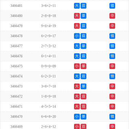
3466481
3+6+2=11
大
双
错
3466480
2+8+8=18
大
单
中
3466479
9+6+4=19
大
双
中
3466478
6+2+9=17
小
双
错
3466477
2+7+3=12
大
单
错
3466476
6+1+4=11
大
双
错
3466475
0+9+0=09
小
单
中
3466474
6+2+3=11
大
双
错
3466473
3+8+7=18
大
单
中
3466472
1+8+9=18
大
双
中
3466471
4+5+5=14
大
双
中
3466470
6+6+8=20
小
单
错
3466469
2+6+4=12
小
双
中