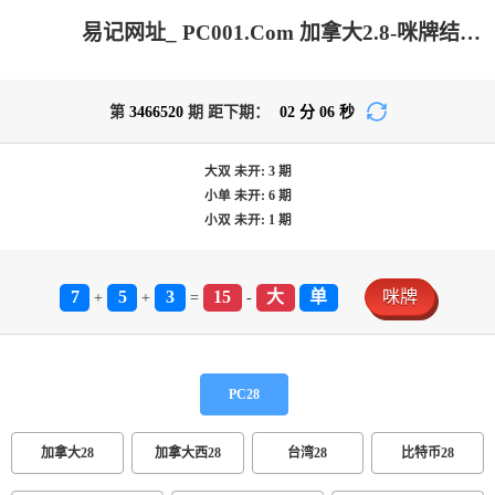
易记网址_ PC001.Com 加拿大2.8-咪牌结果|加拿大2.8结果分析|加拿大2.8在线预测|加拿大2.8走势咪牌预测|加拿大pc2.8预测-在线预测_极致火热优质的免费预测网站!
第
3466520
期 距下期：
02
分
06
秒
大双
未开:
3
期
小单
未开:
6
期
小双
未开:
1
期
7
5
3
15
大
单
咪牌
+
+
=
-
PC28
加拿大28
加拿大西28
台湾28
比特币28