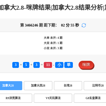
第
3466246
期 距下期：
02
分
55
秒
大单
未开:
4
期
大双
未开:
1
期
小双
未开:
3
期
3
+
5
+
3
=
11
-
小
单
咪牌
加拿大28
加拿大西28
台湾28
比特币28
R9洪荒算法
V9天玑算法
G8玄皇算法