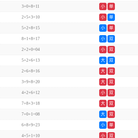
3+0+8=11
小
单
2+5+3=10
小
单
5+2+8=15
小
单
8+1+8=17
小
双
2+2+0=04
小
双
5+2+6=13
大
双
2+6+8=16
大
双
3+9+8=20
大
双
4+2+6=12
小
双
7+8+3=18
大
双
7+0+1=08
大
双
6+8+9=23
小
单
4+5+1=10
小
双