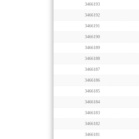
3466193
3466192
3466191
3466190
3466189
3466188
3466187
3466186
3466185
3466184
3466183
3466182
3466181