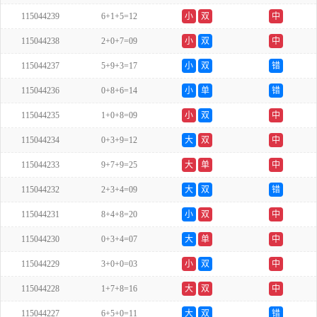
115044239
6+1+5=12
小
双
中
115044238
2+0+7=09
小
双
中
115044237
5+9+3=17
小
双
错
115044236
0+8+6=14
小
单
错
115044235
1+0+8=09
小
双
中
115044234
0+3+9=12
大
双
中
115044233
9+7+9=25
大
单
中
115044232
2+3+4=09
大
双
错
115044231
8+4+8=20
小
双
中
115044230
0+3+4=07
大
单
中
115044229
3+0+0=03
小
双
中
115044228
1+7+8=16
大
双
中
115044227
6+5+0=11
大
双
错