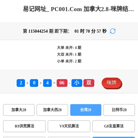
易记网址_ PC001.Com 加拿大2.8-咪牌结果|加拿大2.8结果分析|加拿大2.8在线预测|加拿大2.8走势咪牌预测|加拿大pc2.8预测-在线预测_极致火热优质的免费预测网站!
第
115044254
期 距下期：
01
时
70
分
57
秒
大单
未开:
4
期
大双
未开:
1
期
小单
未开:
2
期
2
0
4
06
小
双
咪牌
+
+
=
-
加拿大28
加拿大西28
台湾28
比特币28
R9洪荒算法
V9天玑算法
G8玄皇算法