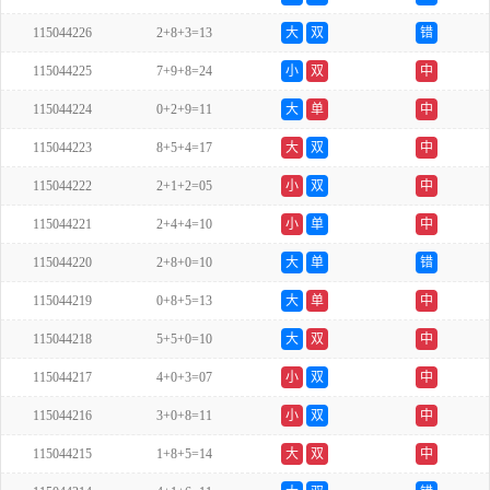
115044226
2+8+3=13
大
双
错
115044225
7+9+8=24
小
双
中
115044224
0+2+9=11
大
单
中
115044223
8+5+4=17
大
双
中
115044222
2+1+2=05
小
双
中
115044221
2+4+4=10
小
单
中
115044220
2+8+0=10
大
单
错
115044219
0+8+5=13
大
单
中
115044218
5+5+0=10
大
双
中
115044217
4+0+3=07
小
双
中
115044216
3+0+8=11
小
双
中
115044215
1+8+5=14
大
双
中