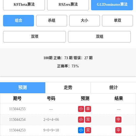
K9Theta算法
R9Zero算法
G12Dominator算法
组合
杀组
大小
单双
双项
双组
100期 正确：73 期 错误：27 期
正确率：73%
预测
走势
统计
期号
号码
预测
结果
115044255
---
小
单
---
115044254
2+0+4=06
小
双
中
115044253
9+0+9=18
小
双
中