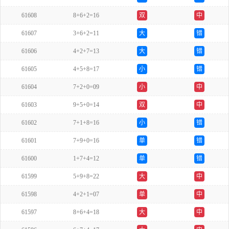
61608
8+6+2=16
双
中
61607
3+6+2=11
大
错
61606
4+2+7=13
大
错
61605
4+5+8=17
小
错
61604
7+2+0=09
小
中
61603
9+5+0=14
双
中
61602
7+1+8=16
小
错
61601
7+9+0=16
单
错
61600
1+7+4=12
单
错
61599
5+9+8=22
大
中
61598
4+2+1=07
单
中
61597
8+6+4=18
大
中